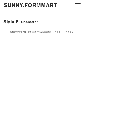
​SUNNY.FORMMART
Style-E
Character
川崎市立宮前小学校 / 創立100周年記念地域副読本キャラクター「クラウボウ」