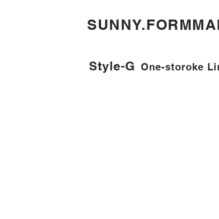
​SUNNY.FORMMA
Style-G
One-storoke Li