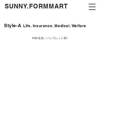
​SUNNY.FORMMART
Style-A
Life. Insurance. Medical. Welfare
PGF生命 / パンフレット表1